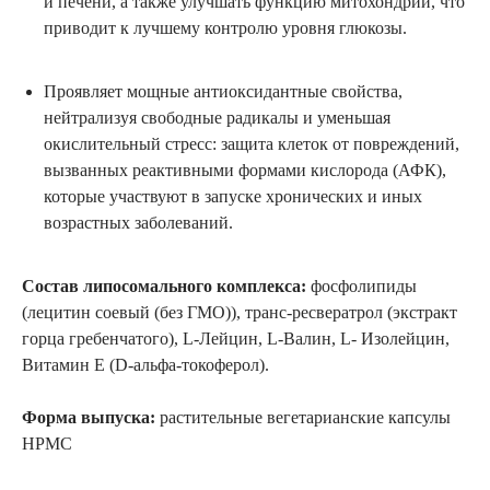
и печени, а также улучшать функцию митохондрий, что
приводит к лучшему контролю уровня глюкозы.
Проявляет мощные антиоксидантные свойства,
нейтрализуя свободные радикалы и уменьшая
окислительный стресс: защита клеток от повреждений,
вызванных реактивными формами кислорода (АФК),
которые участвуют в запуске хронических и иных
возрастных заболеваний.
Состав липосомального комплекса:
фосфолипиды
(лецитин соевый (без ГМО)), транс-ресвератрол (экстракт
горца гребенчатого), L-Лейцин, L-Валин, L- Изолейцин,
Витамин Е (D-альфа-токоферол).
Форма выпуска:
растительные вегетарианские капсулы
HPMC