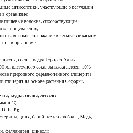
ные антисептики, участвующие в регуляции
 в организме;
е пищевые волокна, способствующие
анов пищеварения;
енты
- высокое содержание в легкоусваиваемом
итов в организме.
 пихты, сосны, кедра Горного Алтая,
00 мл клеточного сока, вытяжка левзеи, 10%
снове природного фармакопейного глицерита
й глицерит на основе растения Софоры).
ты, кедра, сосны, левзеи:
тамин С);
 D, K, Р);
терины, цинк, барий, железо, кобальт, Медь,
н, фелландрен, цинеол);