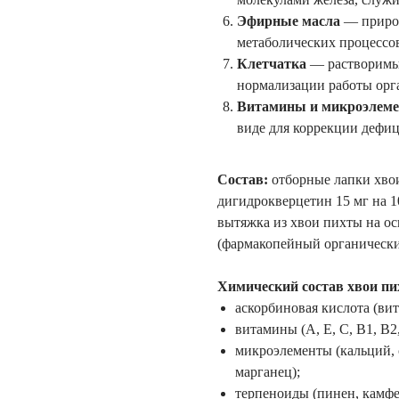
Эфирные масла
— природ
метаболических процессов
Клетчатка
— растворимы
нормализации работы орг
Витамины и микроэлем
виде для коррекции дефиц
Состав:
отборные лапки хвои
дигидрокверцетин 15 мг на 1
вытяжка из хвои пихты на о
(фармакопейный органически
Химический состав хвои пих
аскорбиновая кислота (ви
витамины (А, Е, С, В1, В2,
микроэлементы (кальций, с
марганец);
терпеноиды (пинен, камфе