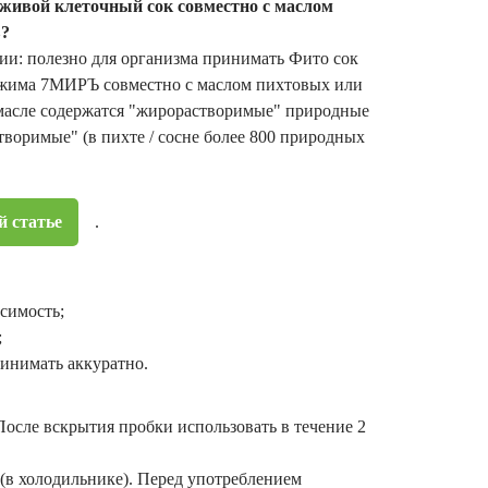
живой клеточный сок совместно с маслом
в?
ии: полезно для организма принимать Фито сок
тжима 7МИРЪ совместно с маслом пихтовых или
 масле содержатся "жирорастворимые" природные
створимые" (в пихте / сосне более 800 природных
й статье
.
симость;
;
инимать аккуратно.
После вскрытия пробки использовать в течение 2
(в холодильнике). Перед употреблением