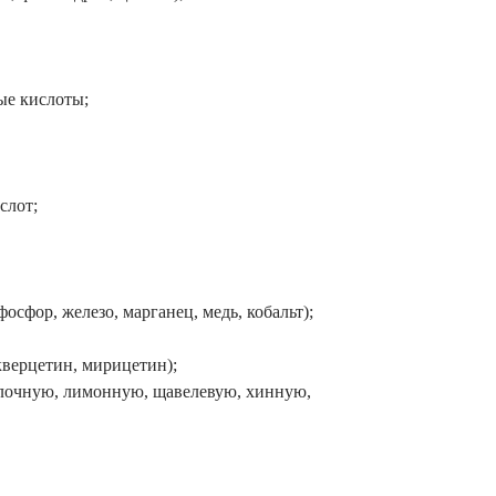
е кислоты;
слот;
осфор, железо, марганец, медь, кобальт);
верцетин, мирицетин);
блочную, лимонную, щавелевую, хинную,