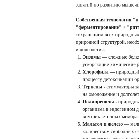
занятий по развитию мышечн
Собственная технология "
"ферментирование" + "рит
сохранением всех природных
природной структурой, необх
и долголетия:
Энзимы
— сложные белко
ускоряющие химические р
Хлорофилл
— природный 
процессу детоксикации ор
Терпены
- стимуляторы з
на омоложение и долголет
Полипренолы
- природны
организма в эндогенном д
внутриклеточных мембра
Мальтол и железо
— мал
количеством свободных св
молекулами железа, служи