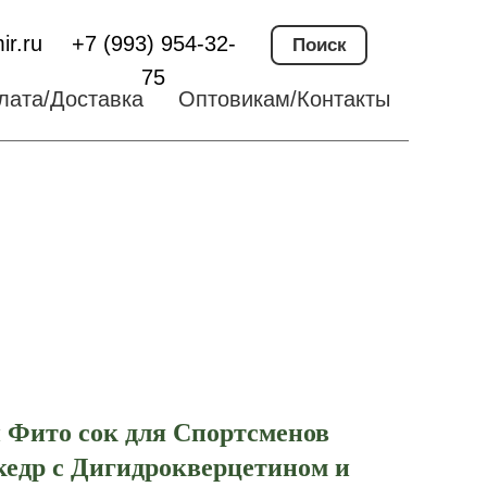
ir.ru
+7 (993) 954-32-
Поиск
75
лата/Доставка
Оптовикам/Контакты
Фито сок для Спортсменов
кедр c Дигидрокверцетином и