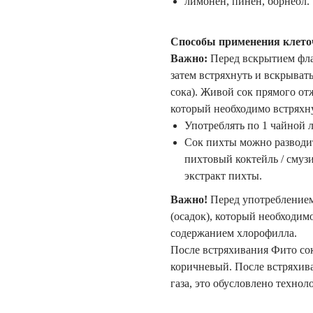
лимонен, пинен, борнеол.
Способы применения клеточ
Важно:
Перед вскрытием флак
затем встряхнуть и вскрыват
сока). Живой сок прямого от
который необходимо встряхн
Употреблять по 1 чайной ло
Сок пихты можно разводит
пихтовый коктейль / смуз
экстракт пихты.
Важно!
Перед употреблением
(осадок), который необходим
содержанием хлорофилла.
После встряхивания Фито сок
коричневый. После встряхив
газа, это обусловлено технол