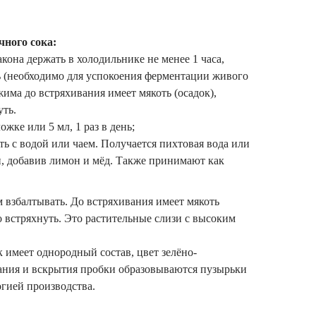
ного сока:
она держать в холодильнике не менее 1 часа,
ь (необходимо для успокоения ферментации живого
жима до встряхивания имеет мякоть (осадок),
уть.
жке или 5 мл, 1 раз в день;
ь с водой или чаем. Получается пихтовая вода или
и, добавив лимон и мёд. Также принимают как
 взбалтывать. До встряхивания имеет мякоть
о встряхнуть. Это растительные слизи с высоким
 имеет однородный состав, цвет зелёно-
ания и вскрытия пробки образовываются пузырьки
огией производства.