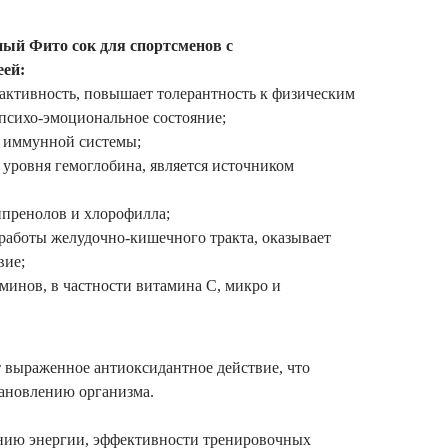
ый Фито сок для спортсменов c
еей:
активность, повышает толерантность к физическим
 психо-эмоциональное состояние;
 иммунной системы;
уровня гемоглобина, является источником
ипренолов и хлорофилла;
работы желудочно-кишечного тракта, оказывает
вие;
минов, в частности витамина С, микро и
 выраженное антиоксидантное действие, что
тановлению организма.
нию энергии, эффективности тренировочных