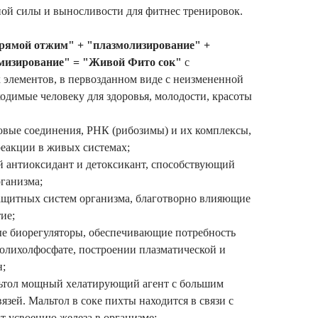
ой силы и выносливости для фитнес тренировок.
прямой отжим" + "плазмолизирование" +
мизирование" = "Живой Фито сок"
с
 элементов, в первозданном виде с неизмененной
одимые человеку для здоровья, молодости, красоты
вые соединения, РНК (рибозимы) и их комплексы,
еакции в живых системах;
антиоксидант и детоксикант, способствующий
ганизма;
ащитных систем организма, благотворно влияющие
ие;
е биорегуляторы, обеспечивающие потребность
олихолфосфате, построении плазматической и
н;
ьтол мощный хелатирующий агент с большим
язей. Мальтол в соке пихты находится в связи с
т усвоению железа в организме;