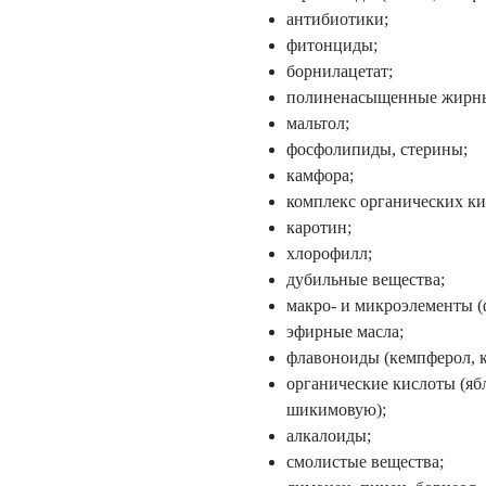
антибиотики;
фитонциды;
борнилацетат;
полиненасыщенные жирны
мальтол;
фосфолипиды, стерины;
камфора;
комплекс органических ки
каротин;
хлорофилл;
дубильные вещества;
макро- и микроэлементы (ф
эфирные масла;
флавоноиды (кемпферол, к
органические кислоты (я
шикимовую);
алкалоиды;
смолистые вещества;