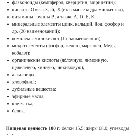
флавоноиды (кемпферол, кверцетин, мирицетин);
кислоты Омега-3, -6, -9 (их в масле кедра множество);
витамины группы В, а также А, D, Е, К;
минеральные элементы цинк, кальций, йод, фосфор и
др. (20 наименований);
комплекс аминокислот (15 наименований);
микроэлементы (фосфор, железо, марганец, Медь,
кобальт);
органические кислоты (яблочную, лимонную,
щавелевую, хинную, шикимовую);
алкалоиды;
хлорофилл;
дубильные вещества;
эфирные масла;
клетчатка;
белок.
Пищевая ценность 100 г:
белки 15,5; жиры 68,0; углеводы