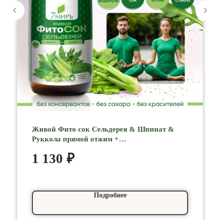
Живой Фито сок Сельдерея & Шпинат &
Руккола прямой отжим +
плазмолизирование + ферментирование +
1 130
₽
ритмизирование, 250 мл 7МИРЪ
Подробнее