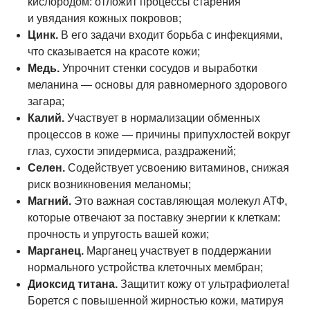
кислородом: отложит процессы старения
и увядания кожных покровов;
Цинк.
В его задачи входит борьба с инфекциями,
что сказывается на красоте кожи;
Медь.
Упрочнит стенки сосудов и выработки
меланина — основы для равномерного здорового
загара;
Калий.
Участвует в нормализации обменных
процессов в коже — причины припухлостей вокруг
глаз, сухости эпидермиса, раздражений;
Селен.
Содействует усвоению витаминов, снижая
риск возникновения меланомы;
Магний.
Это важная составляющая молекул АТФ,
которые отвечают за поставку энергии к клеткам:
прочность и упругость вашей кожи;
Марганец.
Марганец участвует в поддержании
нормального устройства клеточных мембран;
Диоксид титана.
Защитит кожу от ультрафиолета!
Борется с повышенной жирностью кожи, матируя