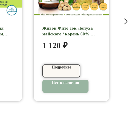
ая
Живой Фито сок Лопуха
м,
майского / корень 60%,
ентам
листья 30% / прямой отжим
1 120
₽
,
+ плазмолизирование +
ферментирование +
ритмизирование, 100 мл
Горный Алтай 7МИРЪ
Подробнее
Нет в наличии