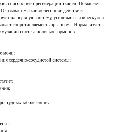
он, способствует регенерации тканей. Повышает
 Оказывает мягкое мочегонное действие.
вует на нервную систему, усиливает физическую и
ышает сопротивляемость организма. Нормализует
тимуляции синтеза половых гормонов.
е мочи;
ния сердечно-сосудистой системы;
статит;
ания;
ростудных заболеваний;
;
еств;
ния.