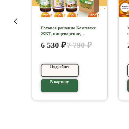
о сок
Готовое решение Комплекс
й
ЖКТ, пищеварение,
желудок 7МИРЪ
6 530
₽
7 790
₽
ик
Подробнее
В корзину