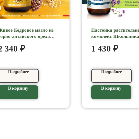
Живое Кедровое масло из
Настойка растительн
горно-алтайского ореха
комплекс Школьника
урожая 2025 г,
Дошкольникам, Студ
2 340
₽
1 430
₽
сыродавленное, премиум,
для детей, подростков
250 мл 7МИРЪ
Happy School, 100 мл
7МИРЪ
Подробнее
Подробнее
В корзину
В корзину