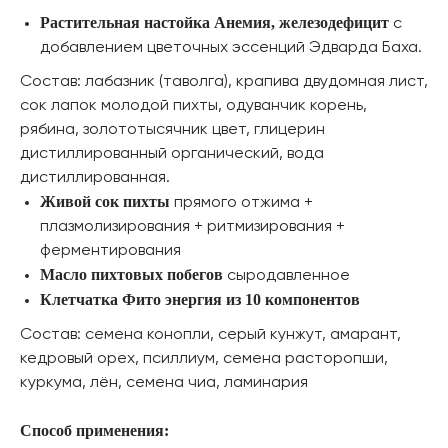
Растительная настойка Анемия, железодефицит
с
добавлением цветочных эссенций Эдварда Баха.
Состав: лабазник (таволга), крапива двудомная лист,
сок лапок молодой пихты, одуванчик корень,
рябина, золототысячник цвет, глицерин
дистиллированный органический, вода
дистиллированная.
Живой сок пихты
прямого отжима +
плазмолизирования + ритмизирования +
ферментирования
Масло пихтовых побегов
сыродавленное
Клетчатка Фито энергия из 10 компонентов
Состав: семена конопли, серый кунжут, амарант,
кедровый орех, псиллиум, семена расторопши,
куркума, лён, семена чиа, ламинария
Способ применения: