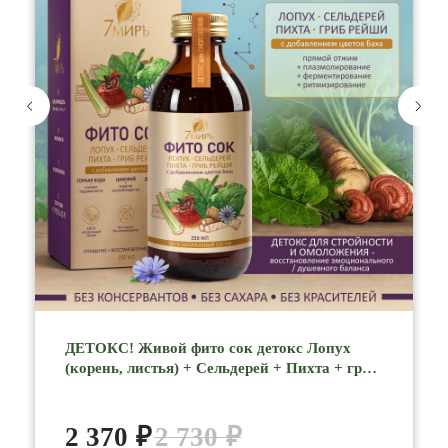
ДЕТОКС! Живой фито сок детокс Лопух
(корень, листья) + Сельдерей + Пихта + гриб
Рейши + цветы Баха, 250 мл 7МИРЪ
2 370
₽
2 730
₽