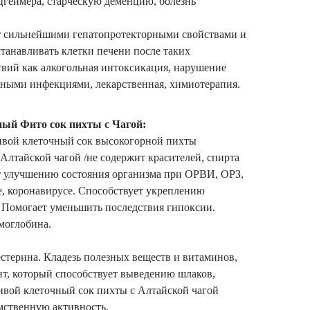
геймера, старческую деменцию, болезнь
т сильнейшими гепатопротекторными свойствами и
танавливать клетки печени после таких
вий как алкогольная интоксикация, нарушение
сными инфекциями, лекарственная, химиотерапия.
ый Фито сок пихты с Чагой:
вой клеточный сок высокогорной пихты
Алтайской чагой /не содержит красителей, спирта
ет улучшению состояния организма при ОРВИ, ОРЗ,
е, коронавирусе. Способствует укреплению
 Помогает уменьшить последствия гипоксии.
моглобина.
стерина. Кладезь полезных веществ и витаминов,
нт, который способствует выведению шлаков,
ивой клеточный сок пихты с Алтайской чагой
мственную активность.