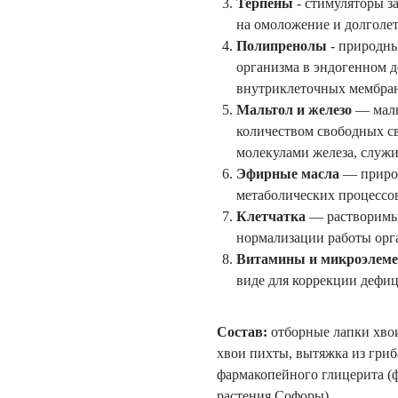
Терпены
- стимуляторы з
на омоложение и долголет
Полипренолы
- природны
организма в эндогенном д
внутриклеточных мембра
Мальтол и железо
— мал
количеством свободных св
молекулами железа, служи
Эфирные масла
— природ
метаболических процессов
Клетчатка
— растворимы
нормализации работы орг
Витамины и микроэлем
виде для коррекции дефиц
Состав:
отборные лапки хвои
хвои пихты, вытяжка из гриб
фармакопейного глицерита (
растения Софоры).