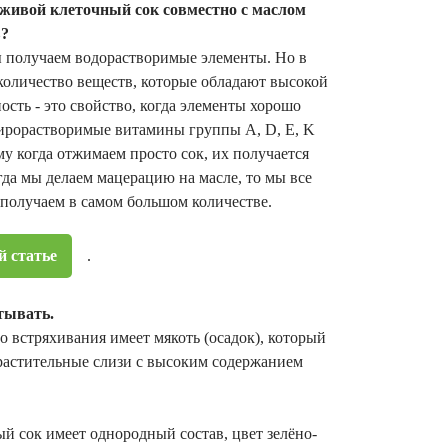
живой клеточный сок совместно с маслом
в?
ы получаем водорастворимые элементы. Но в
количество веществ, которые обладают высокой
ть - это свойство, когда элементы хорошо
жирорастворимые витамины группы A, D, E, K
му когда отжимаем просто сок, их получается
да мы делаем мацерацию на масле, то мы все
олучаем в самом большом количестве.
й статье
.
тывать.
 встряхивания имеет мякоть (осадок), который
 растительные слизи с высоким содержанием
й сок имеет однородный состав, цвет зелёно-