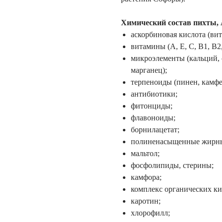
Химический состав пихты, 
аскорбиновая кислота (ви
витамины (А, Е, С, В1, В2,
микроэлементы (кальций, с
марганец);
терпеноиды (пинен, камфе
антибиотики;
фитонциды;
флавоноиды;
борнилацетат;
полиненасыщенные жирны
мальтол;
фосфолипиды, стерины;
камфора;
комплекс органических ки
каротин;
хлорофилл;