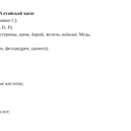
Алтайской чаги:
тамин С);
 D, Р);
терины, цинк, барий, железо, кобальт, Медь,
н, фелландрен, цинеол);
е кислоты;
слот;