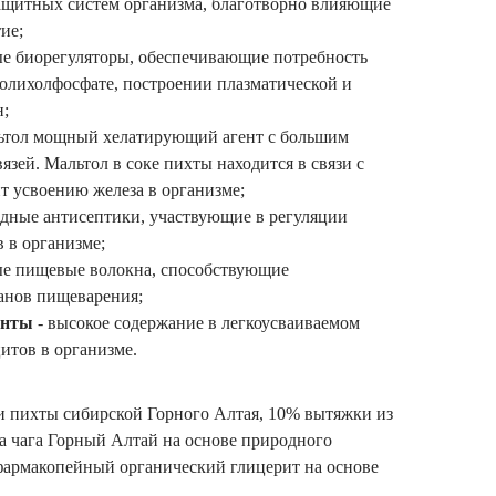
ащитных систем организма, благотворно влияющие
ие;
е биорегуляторы, обеспечивающие потребность
олихолфосфате, построении плазматической и
н;
ьтол мощный хелатирующий агент с большим
язей. Мальтол в соке пихты находится в связи с
т усвоению железа в организме;
ные антисептики, участвующие в регуляции
 в организме;
е пищевые волокна, способствующие
анов пищеварения;
енты
- высокое содержание в легкоусваиваемом
итов в организме.
 пихты сибирской Горного Алтая, 10% вытяжки из
а чага Горный Алтай на основе природного
фармакопейный органический глицерит на основе