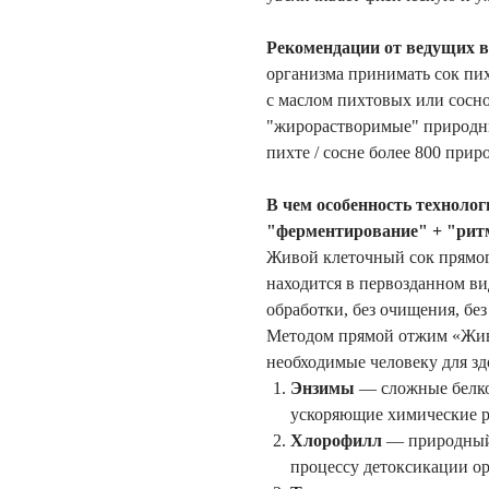
Рекомендации от ведущих в
организма принимать сок п
с маслом пихтовых или сосно
"жирорастворимые" природные
пихте / сосне более 800 прир
В чем особенность техноло
"ферментирование" + "рит
Живой клеточный сок прямог
находится в первозданном ви
обработки, без очищения, бе
Методом прямой отжим «Жив
необходимые человеку для зд
Энзимы
— сложные белко
ускоряющие химические р
Хлорофилл
— природный 
процессу детоксикации ор