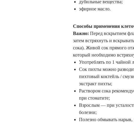
дубильные вещества;
эфирное масло.
Способы применения клеточ
Важно:
Перед вскрытием флак
затем встряхнуть и вскрыват
сока). Живой сок прямого от
который необходимо встряхн
Употреблять по 1 чайной ло
Сок пихты можно разводит
пихтовый коктейль / смуз
экстракт пихты;
Раствором сока рекомендуе
при стоматите;
Взрослым — при усталости
болезни;
Полезно обмывать нарыв, 