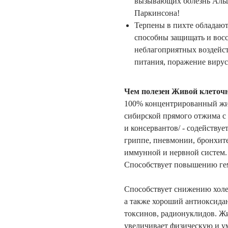
вызывающих болезнь Альц
Паркинсона!
Терпены в пихте обладаю
способны защищать и восс
неблагоприятных воздейст
питания, поражение виру
Чем полезен Живой клеточн
100% концентрированный жи
сибирской прямого отжима с 
и консервантов/ - содейству
гриппе, пневмонии, бронхит
иммунной и нервной систем.
Способствует повышению ге
Способствует снижению холе
а также хороший антиоксида
токсинов, радионуклидов. Ж
увеличивает физическую и у