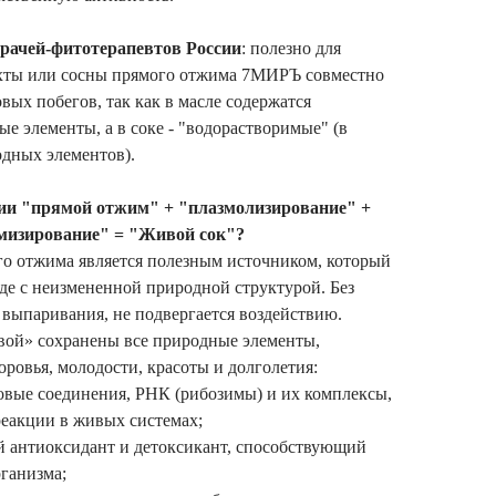
рачей-фитотерапевтов России
: полезно для
ихты или сосны прямого отжима 7МИРЪ совместно
вых побегов, так как в масле содержатся
 элементы, а в соке - "водорастворимые" (в
одных элементов).
гии "прямой отжим" + "плазмолизирование" +
мизирование" = "Живой сок"?
о отжима является полезным источником, который
де с неизмененной природной структурой. Без
з выпаривания, не подвергается воздействию.
ой» сохранены все природные элементы,
оровья, молодости, красоты и долголетия:
вые соединения, РНК (рибозимы) и их комплексы,
еакции в живых системах;
антиоксидант и детоксикант, способствующий
ганизма;