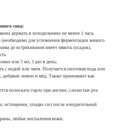
ного сока:
она держать в холодильнике не менее 1 часа,
ь (необходимо для успокоения ферментации живого
жима до встряхивания имеет мякоть (осадок),
уть.
жке или 5 мл, 1 раз в день;
ь с водой или чаем. Получается пихтовая вода или
и, добавив лимон и мёд. Также принимают как
тся полоскать горло при ангине, слизистые рта
, истощении, упадке сил после изнурительной
раны, любые воспаления кожи.