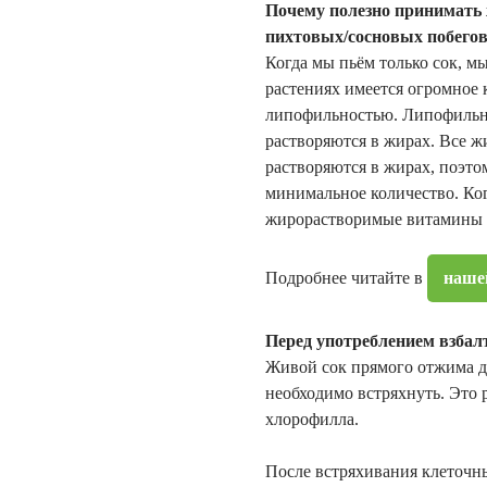
Почему полезно принимать 
пихтовых/сосновых побего
Когда мы пьём только сок, м
растениях имеется огромное 
липофильностью. Липофильнос
растворяются в жирах. Все 
растворяются в жирах, поэто
минимальное количество. Ког
жирорастворимые витамины п
Подробнее читайте в
наше
Перед употреблением взбал
Живой сок прямого отжима до
необходимо встряхнуть. Это
хлорофилла.
После встряхивания клеточны