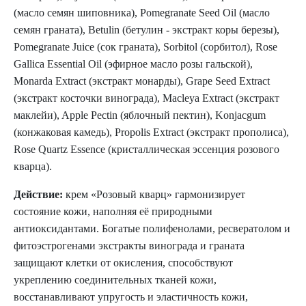
(масло семян шиповника), Pomegranate Seed Oil (масло
семян граната), Betulin (бетулин - экстракт коры березы),
Pomegranate Juice (сок граната), Sorbitol (сорбитол), Rose
Gallica Essential Oil (эфирное масло розы гальской),
Monarda Extract (экстракт монарды), Grape Seed Extract
(экстракт косточки винограда), Macleya Extract (экстракт
маклейи), Apple Pectin (яблочный пектин), Konjacgum
(конжаковая камедь), Propolis Extract (экстракт прополиса),
Rose Quartz Essence (кристаллическая эссенция розового
кварца).
Действие:
крем «Розовый кварц» гармонизирует
состояние кожи, наполняя её природными
антиоксидантами. Богатые полифенолами, ресвератолом и
фитоэстрогенами экстракты винограда и граната
защищают клетки от окисления, способствуют
укреплению соединительных тканей кожи,
восстанавливают упругость и эластичность кожи,