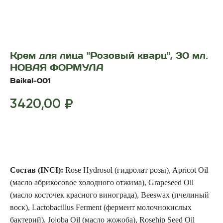
Крем для лица "Розовый кварц", 30 мл.
НОВАЯ ФОРМУЛА
Baikal-001
3420,00
₽
Добавить в корзину
Состав (
INCI)
:
Rose Hydrosol (гидролат розы), Apricot Oil
(масло абрикосовое холодного отжима), Grapeseed Oil
(масло косточек красного винограда), Beeswax (пчелиный
воск), Lactobacillus Ferment (фермент молочнокислых
бактерий), Jojoba Oil (масло жожоба), Rosehip Seed Oil