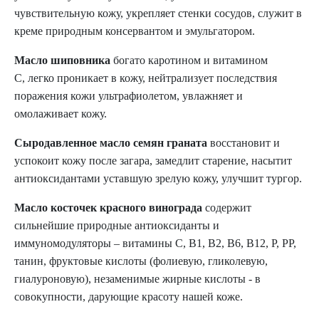
чувствительную кожу, укрепляет стенки сосудов, служит в
креме природным консервантом и эмульгатором.
Масло шиповника
богато каротином и витамином
С,
легко проникает в кожу, нейтрализует последствия
поражения кожи ультрафиолетом, увлажняет и
омолаживает кожу.
Сыродавленное масло семян граната
восстановит и
успокоит кожу после загара, замедлит старение, насытит
антиоксидантами уставшую зрелую кожу, улучшит тургор.
Масло косточек красного винограда
содержит
сильнейшие природные антиоксиданты и
иммуномодуляторы – витамины С, В1, В2, В6, В12, Р, РР,
танин, фруктовые кислоты (фолиевую, гликолевую,
гиалуроновую), незаменимые жирные кислоты - в
совокупности, дарующие красоту нашей коже.