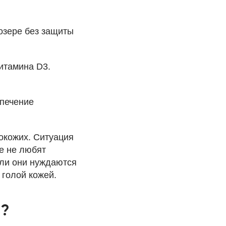
 озере без защиты
итамина D3.
спечение
окожих. Ситуация
е не любят
сли они нуждаются
 голой кожей.
я?