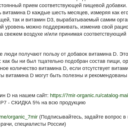
стоянный прием соответствующей пищевой добавки.
 витамина D каждые шесть месяцев, измеряя как его
щей, так и витамин D3, вырабатываемый самим орга
й уровень можно поддерживать, изменив свой рацио
а свежем воздухе и/или принимая соответствующий 
е люди получают пользу от добавок витамина D. Это
 как бы ни был тщательно подобран состав пищи, о
ное количество витамина D, если отсутствует витам
ты витамина D могут быть полезны и рекомендованы
ин D на нашем сайт:
https://7mir-organic.ru/catalog-ma
Р7 - СКИДКА 5% на всю продукцию
t.me/organic_7mir
(Подписывайтесь, задайте вопрос в
врачи, специалисты России)