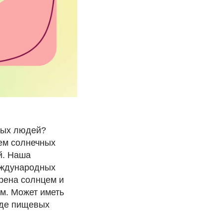
лых людей?
ем солнечных
й. Наша
еждународных
орена солнцем и
ом. Может иметь
иде пищевых