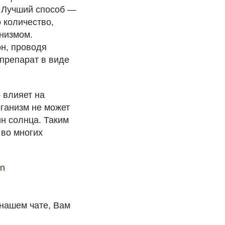
 Лучший способ —
 количество,
низмом.
н, проводя
препарат в виде
 влияет на
рганизм не может
ин солнца. Таким
 во многих
in
 нашем чате, Вам