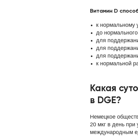
Витамин D спосо
к нормальному 
до нормального
для поддержани
для поддержан
для поддержан
к нормальной р
Какая сут
в DGE?
Немецкое обществ
20 мкг в день при
международным е