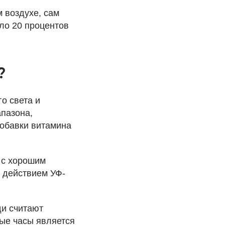
 воздухе, сам
ло 20 процентов
?
о света и
пазона,
обавки витамина
 с хорошим
д действием УФ-
ди считают
ные часы является