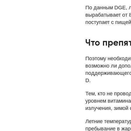
По данным DGE, л
вырабатывает от 8
поступает с пищей
Что препя
Поэтому необходим
возможно ли допо
поддерживающего 
D.
Тем, кто не прово
уровнем витамина 
излучения, зимой 
Летние температу
пребывание в жар