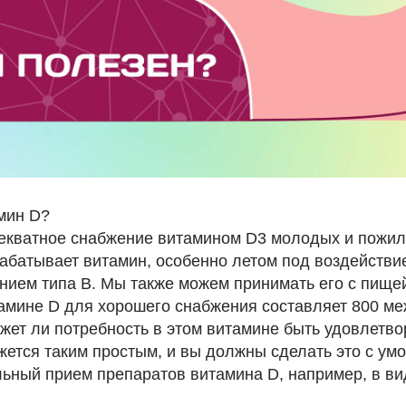
мин D?
декватное снабжение витамином D3 молодых и пожи
абатывает витамин, особенно летом под воздействи
ением типа В. Мы также можем принимать его с пище
тамине D для хорошего снабжения составляет 800 м
жет ли потребность в этом витамине быть удовлетв
жется таким простым, и вы должны сделать это с ум
ьный прием препаратов витамина D, например, в в