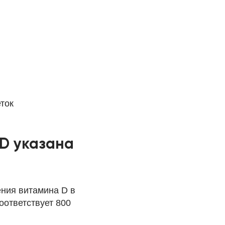
ток
 D указана
ения витамина D в
оответствует 800