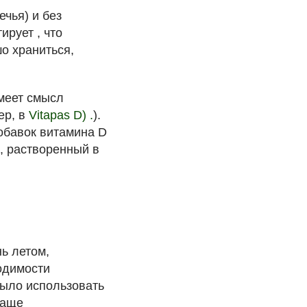
ечья) и без
ирует , что
о храниться,
меет смысл
ер, в
Vitapas D) .
).
обавок витамина D
, растворенный в
ь летом,
одимости
было использовать
чаще