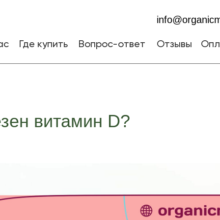
info@organicm
ас
Где купить
Вопрос-ответ
Отзывы
Опл
зен витамин D?