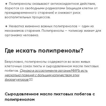
🔸 Полипренолы оказывают антиоксидантное действие,
борются со свободными радикалами (защищая клетки от
преждевременного старения) и снижают риск
воспалительных процессов.
🔸 Нехватка жизненно важных полипренолов — один из
механизмов старения. Полипренолы — «эликсир жизни» для
организма человека.
Где искать полипренолы?
Безусловно, полипренолы содержатся во всех живых
клеточных соках пихты и сыродавленном масле пихтовых
побегов.
Однако в ассортименте органикМИРЪ есть
несколько позиций с большим количеством этих
биорегуяторов
👇🏼
Сыродавленное масло пихтовых побегов с
полипренолом